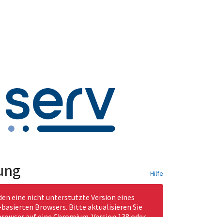
ung
Hilfe
den eine nicht unterstützte Version eines
asierten Browsers. Bitte aktualisieren Sie
rowser auf eine Chromium-Version 138 oder