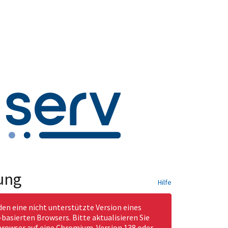
ung
Hilfe
den eine nicht unterstützte Version eines
asierten Browsers. Bitte aktualisieren Sie
rowser auf eine Chromium-Version 138 oder